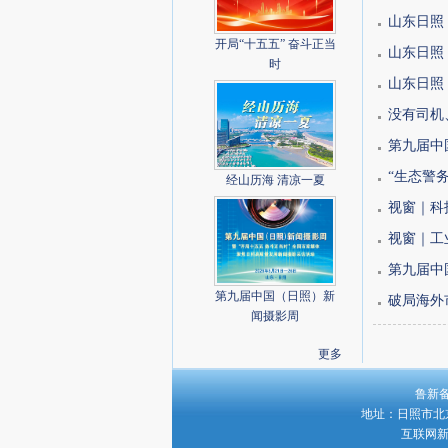
山东日照
开局“十五五” 奋斗正当
山东日照
时
山东日照
没有司机
第九届中
“生态警
经山历海 清凉一夏
视窗｜科
视窗｜工
第九届中
第九届中国（日照）新
​破局海
闻摄影周
更多
鲁新备字
地址：日照市北京路
互联网新