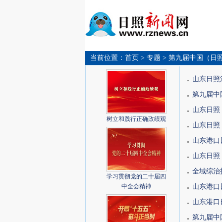
当前位置：
首页
> 专题
> 第九届中国（日
山东日照渔
第九届中
山东日照
树立和践行正确政绩观
山东日照
山东港口
山东日照
全域综治
学习贯彻党的二十届四
中全会精神
山东港口
山东港口
第九届中