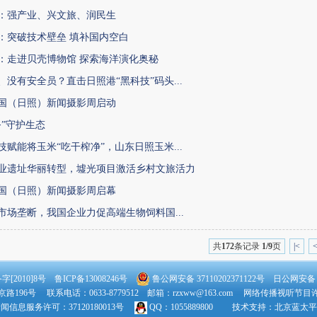
：强产业、兴文旅、润民生
：突破技术壁垒 填补国内空白
：走进贝壳博物馆 探索海洋演化奥秘
、没有安全员？直击日照港“黑科技”码头...
国（日照）新闻摄影周启动
务”守护生态
技赋能将玉米“吃干榨净”，山东日照玉米...
业遗址华丽转型，墟光项目激活乡村文旅活力
国（日照）新闻摄影周启幕
外市场垄断，我国企业力促高端生物饲料国...
共
172
条记录
1/9
页
|<
[2010]8号 鲁ICP备13008246号
鲁公网安备 37110202371122号
日公网安备：37
196号 联系电话：0633-8779512 邮箱：rzxww@163.com 网络传播视听节目许可
闻信息服务许可：37120180013号
QQ：1055889800 技术支持：
北京蓝太平